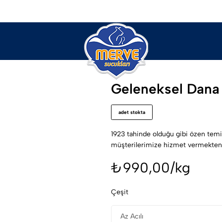
Merve
Online
Geleneksel Dana
Sucukları
Satış
Mağazası
adet stokta
1923 tahinde olduğu gibi özen temizli
müşterilerimize hizmet vermekten
₺
990,00
/kg
Çeşit