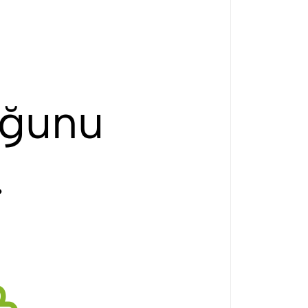
uğunu
…