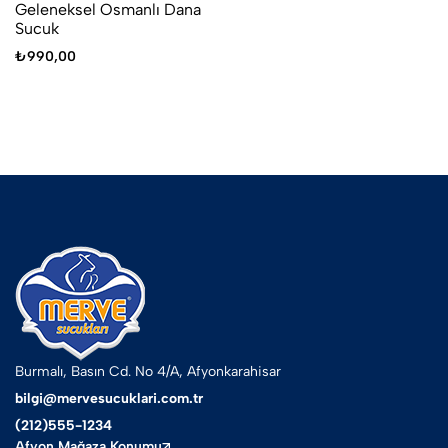
Geleneksel Osmanlı Dana
Sucuk
₺
990,00
Burmalı, Basın Cd. No 4/A, Afyonkarahisar
bilgi@mervesucuklari.com.tr
(212)555-1234
Afyon Mağaza Konumu