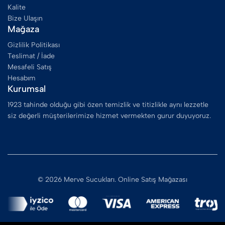
Kalite
Bize Ulaşın
Mağaza
Gizlilik Politikası
Teslimat / İade
Mesafeli Satış
Hesabım
Kurumsal
1923 tahinde olduğu gibi özen temizlik ve titizlikle aynı lezzetle
siz değerli müşterilerimize hizmet vermekten gurur duyuyoruz.
© 2026 Merve Sucukları. Online Satış Mağazası
Bu mağazada mfikir e-ticaret altyapısı tercih edilmiştir.